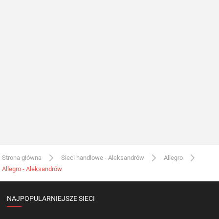
Strona główna
Sieci handlowe - Aleksandrów
Allegro
Allegro - Aleksandrów
NAJPOPULARNIEJSZE SIECI